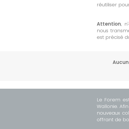
réutiliser po
Attention
, n
nous transme
est précisé d
Aucun 
Le Forem est
Wallonie. Af
nouveaux col
offrant de bo