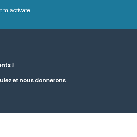
 to activate
S'identifier
nts !
tulez et nous donnerons