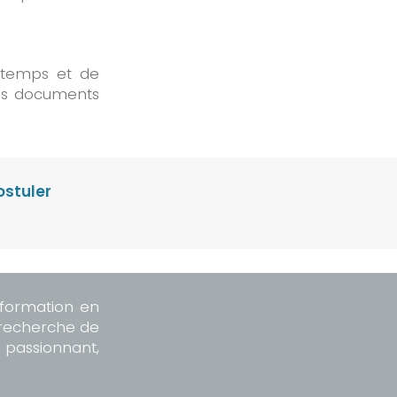
s temps et de
ces documents
ostuler
 formation en
 recherche de
 passionnant,