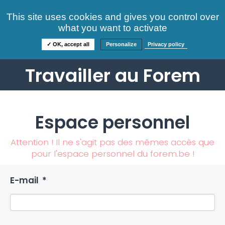
Consultez nos offres
This site uses cookies and gives you control over
S'identifier
FAQ
what you want to activate
Informations
✓ OK, accept all
Personalize
Privacy policy
Travailler au Forem
Espace personnel
Attention ! Il ne s'agit pas des mêmes accès que
pour l'espace personnel du forem.be !
E-mail
*